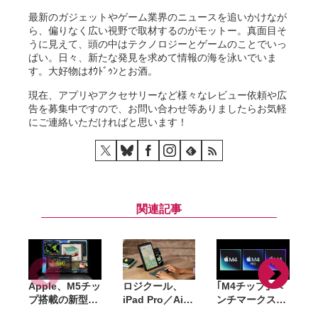
最新のガジェットやゲーム業界のニュースを追いかけなが
ら、偏りなく広い視野で取材するのがモットー。真面目そ
うに見えて、頭の中はテクノロジーとゲームのことでいっ
ぱい。日々、新たな発見を求めて情報の海を泳いでいま
す。大好物はｵｳﾄﾞｩﾝとお酒。
現在、アプリやアクセサリーなど様々なレビュー依頼や広
告を募集中ですので、お問い合わせ等ありましたらお気軽
にご連絡いただければと思います！
関連記事
Apple、M5チッ
ロジクール、
｢M4チップ｣ ベ
M
プ搭載の新型
iPad Pro／Air
ンチマークスコ
K
iPad Proを発
向け新型キーボ
アまとめ。M1