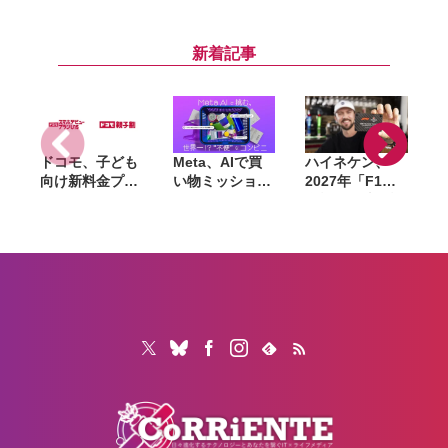
表。本日より予
ードケース
／M2／M3チッ
｜
約開始
「Flip Folio」
プとも比較して
2
発表。Magic
みた
新着記事
Keyboardの代
替製品として有
望
ドコモ、子ども
Meta、AIで買
ハイネケン、
向け新料金プラ
い物ミッション
2027年「F1」
ン「ドコモ スマ
に挑む体験型イ
全戦を現地観戦
ホデビュープラ
ベントを8月28
できるキャンペ
ン U15」開始。
日〜30日まで渋
ーン開催。航空
家族も最大1年
谷で開催。AIグ
券・宿泊費も提
間おトクになる
ラスも試せる
供
「ドコモ 親子
割」も導入