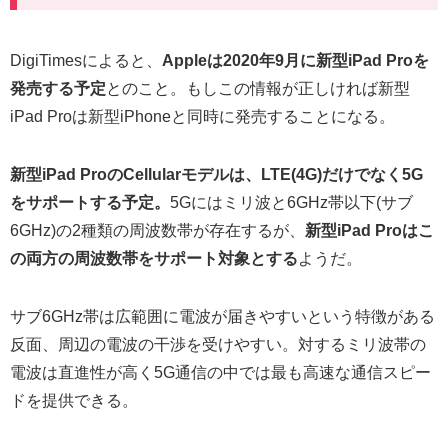
DigiTimesによると、
Appleは2020年9月に新型iPad Proを
発売する予定
とのこと。もしこの情報が正しければ新型
iPad Proは新型iPhoneと同時に発売することになる。
新型iPad ProのCellularモデルは、LTE(4G)だけでなく5G
をサポートする予定。
5Gにはミリ波と6GHz帯以下(サブ
6GHz)の2種類の周波数帯が存在するが、
新型iPad Proはこ
の両方の周波数帯をサポート対象とする
ようだ。
サブ6GHz帯は広範囲に電波が届きやすいという特徴がある
反面、周辺の電波の干渉を受けやすい。対するミリ波帯の
電波は直進性が高く5G通信の中では最も高速な通信スピー
ドを提供できる。