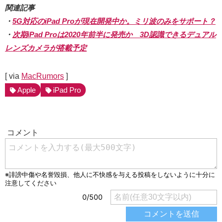
関連記事
・
5G対応のiPad Proが現在開発中か。ミリ波のみをサポート？
・
次期iPad Proは2020年前半に発売か 3D認識できるデュアル
レンズカメラが搭載予定
[ via
MacRumors
]
Apple
iPad Pro