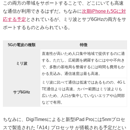
この両方の帯域をサポートすることで、どこにいても高速
な通信が利用できるはずだ。ちなみに
次期iPhoneも5Gに対
応する予定
とされているが、ミリ波とサブ6GHzの両方をサ
ポートするものとみられている。
5Gの電波の種類
特徴
直進性が高いため人口集中地域で提供するのに適
する。ただし、広範囲を網羅するにはやや不向き
ミリ波
で、多数の基地局を整備するには時間も費用もか
かる見込み。通信速度は最も高速。
ミリ波に比べて通信は低速ではあるものの、4G L
TE通信よりは高速。カバー範囲はミリ波よりも
サブ6GHz
広いため、人口が集中していないエリアや山間部
などで有用。
ちなみに、DigiTimesによると新型iPad Proには5nmプロセ
スで製造された ｢A14｣ プロセッサ が搭載される予定だとい