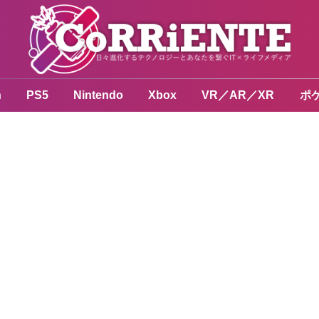
n
PS5
Nintendo
Xbox
VR／AR／XR
ポ