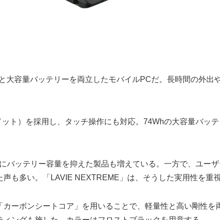
軽量ボディと大容量バッテリーを両立したモバイルPCだ。長時間の
1200ドット）を採用し、タッチ操作にも対応。74Whの大容量バ
めにバッテリー容量を抑えた製品も増えている。一方で、ユー
も多い。「LAVIE NEXTREME」は、そうした実用性を
ーボンシートコア」を用いることで、軽量性と高い剛性を両立した
ティングも施した。カラーはフロストブラックを用意する。