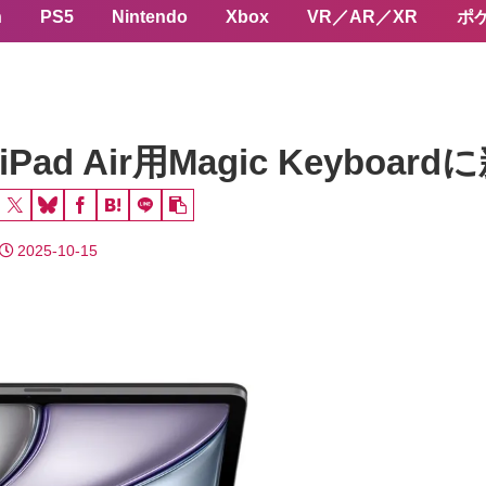
n
PS5
Nintendo
Xbox
VR／AR／XR
ポ
iPad Air用Magic Keyb
2025-10-15