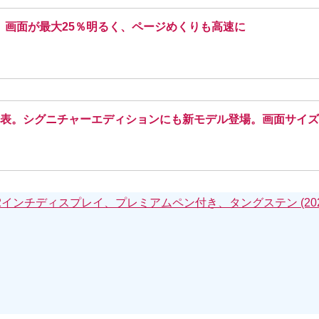
 発表。 画面が最大25％明るく、ページめくりも高速に
rwhite｣ 発表。シグニチャーエディションにも新モデル登場。画面
be – 10.2インチディスプレイ、プレミアムペン付き、タングステン (20