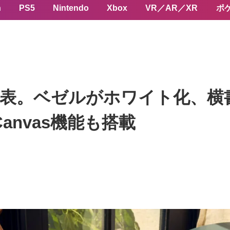
n
PS5
Nintendo
Xbox
VR／AR／XR
ポ
ibe｣ 発表。ベゼルがホワイト化、
Canvas機能も搭載