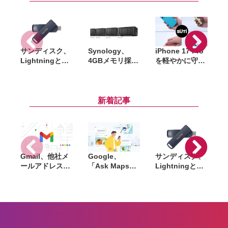
サンディスク、
Synology、
iPhone 17 Pro
A
Lightningと
4GBメモリ採用
を軽やかに守る
a
USB-Cを備えた
で導入しやすく
背面パネル
USBフラッシュ
なった新
「Suti Phone
「Phone Drive
NAS「DiskStat
Back」に新色
for iPhone」発
ion neo+」シリ
「ドーパミンシ
i
新着記事
売。iPhone・
ーズ発表
リーズ」登場。
iPad・Mac間で
アシカンが発売
データを手軽に
共有
Gmail、他社メ
Google、
サンディスク、
S
ールアドレスを
「Ask Maps」
Lightningと
送信元にする機
日本でも提供開
USB-Cを備えた
能を2027年1月
始。料理注文や
USBフラッシュ
終了。POP受信
ホテル検索まで
「Phone Drive
N
やGmailifyも廃
AIが代行
for iPhone」発
i
止
売。iPhone・
iPad・Mac間で