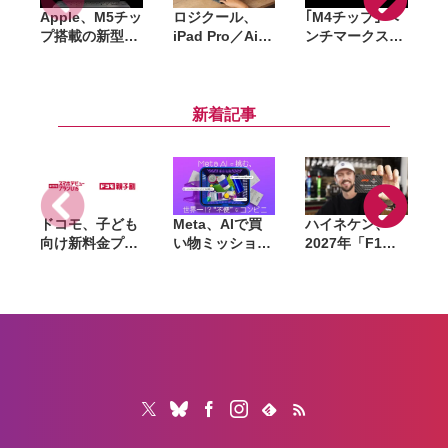
Apple、M5チッ
ロジクール、
｢M4チップ｣ ベ
M
プ搭載の新型
iPad Pro／Air
ンチマークスコ
K
iPad Proを発
向け新型キーボ
アまとめ。M1
表。本日より予
ードケース
／M2／M3チッ
｜
約開始
「Flip Folio」
プとも比較して
2
発表。Magic
みた
新着記事
Keyboardの代
替製品として有
望
ドコモ、子ども
Meta、AIで買
ハイネケン、
向け新料金プラ
い物ミッション
2027年「F1」
ン「ドコモ スマ
に挑む体験型イ
全戦を現地観戦
ホデビュープラ
ベントを8月28
できるキャンペ
ン U15」開始。
日〜30日まで渋
ーン開催。航空
家族も最大1年
谷で開催。AIグ
券・宿泊費も提
間おトクになる
ラスも試せる
供
「ドコモ 親子
割」も導入