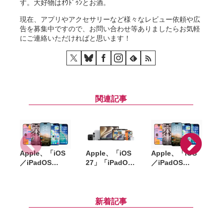
す。大好物はｵｳﾄﾞｩﾝとお酒。
現在、アプリやアクセサリーなど様々なレビュー依頼や広
告を募集中ですので、お問い合わせ等ありましたらお気軽
にご連絡いただければと思います！
関連記事
Apple、「iOS
Apple、「iOS
Apple、「iOS
「
／iPadOS
27」「iPadOS
／iPadOS
「
26.6」
27」「macOS
26.5.2」
「macOS
27」など新OS
「macOS
Tahoe 26.6」な
のパブリックベ
Tahoe 26.5.2」
ど配信開始。バ
ータを公開。一
配信開始。
縮
新着記事
グ修正やセキュ
般ユーザーも無
WebKitなど複
リティ強化など
料で試用可能
数の脆弱性を修