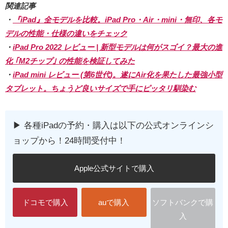
関連記事
・
『iPad』全モデルを比較。iPad Pro・Air・mini・無印、各モ
デルの性能・仕様の違いをチェック
・
iPad Pro 2022 レビュー | 新型モデルは何がスゴイ？最大の進
化 ｢M2チップ｣ の性能を検証してみた
・
iPad mini レビュー (第6世代)。遂にAir化を果たした最強小型
タブレット。ちょうど良いサイズで手にピッタリ馴染む
▶︎ 各種iPadの予約・購入は以下の公式オンラインシ
ョップから！24時間受付中！
Apple公式サイトで購入
ドコモで購入
auで購入
ソフトバンクで購
入