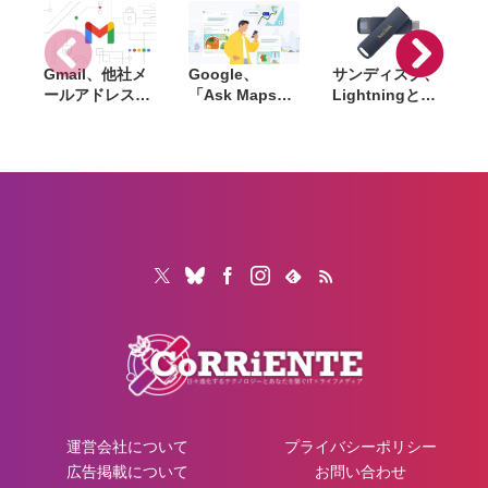
正
Gmail、他社メ
Google、
サンディスク、
S
ールアドレスを
「Ask Maps」
Lightningと
送信元にする機
日本でも提供開
USB-Cを備えた
能を2027年1月
始。料理注文や
USBフラッシュ
終了。POP受信
ホテル検索まで
「Phone Drive
N
やGmailifyも廃
AIが代行
for iPhone」発
i
止
売。iPhone・
iPad・Mac間で
データを手軽に
共有
運営会社について
プライバシーポリシー
広告掲載について
お問い合わせ