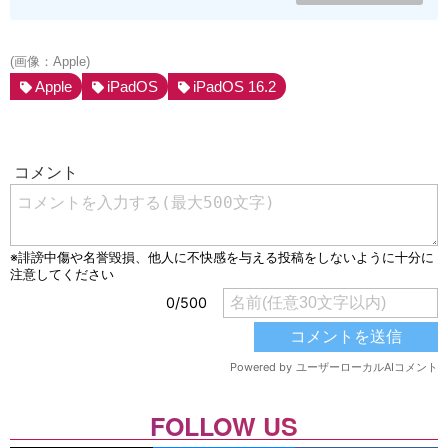
(画像：Apple)
Apple
iPadOS
iPadOS 16.2
FOLLOW US