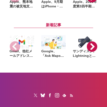
Apple、熊本地
Apple、9月期
Apple、2026年
震の被災地支援
はiPhone・
度第3四半期の
へ寄付。ティ
Mac・iPadで供
決算発表。6月
ム・クック
給制約が大幅悪
期で過去最高の
U
CEO「日本は私
化へ。有料サブ
売上・利益を記
始
にとって特別な
スクは15億件を
録、一方でサー
新着記事
場所」
突破
ビス部門減速と
か
供給不安で株価
下落
Gmail、他社メ
Google、
サンディスク、
S
ールアドレスを
「Ask Maps」
Lightningと
送信元にする機
日本でも提供開
USB-Cを備えた
能を2027年1月
始。料理注文や
USBフラッシュ
終了。POP受信
ホテル検索まで
「Phone Drive
N
やGmailifyも廃
AIが代行
for iPhone」発
i
止
売。iPhone・
iPad・Mac間で
データを手軽に
共有