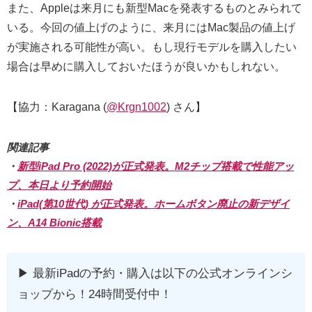
また、Appleは来月にも新型Macを発表するものとみられて
いる。今回の値上げのように、来月にはMac製品の値上げ
が実施される可能性が高い。もし現行モデルを購入したい
場合は早めに購入しておいたほうが良いかもしれない。
【協力：Karagana (
@Krgn1002
) さん】
関連記事
・
新型iPad Pro (2022)が正式発表。M2チップ搭載で性能アッ
プ、本日より予約開始
・
iPad(第10世代) が正式発表。ホームボタン廃止の新デザイ
ン、A14 Bionic搭載
▶︎ 最新iPadの予約・購入は以下の公式オンラインシ
ョップから！24時間受付中！