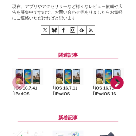
現在、アプリやアクセサリーなど様々なレビュー依頼や広
告を募集中ですので、お問い合わせ等ありましたらお気軽
にご連絡いただければと思います！
関連記事
｢iOS 16.7.4｣
｢iOS 16.7.1｣
｢iOS 16.7｣
｢
｢iPadOS
｢iPadOS
｢iPadOS 16.7｣
16.7.4｣ 旧機種
16.7.1｣ 旧機種
配信開始。重要
向けにリリー
向けにリリー
なセキュリティ
ス。iPhone X
ス。iPhone X
アップデート
や9.7インチ
やiPad Pro
新着記事
iPad Proなど対
(9.7-inch)など
象
対象