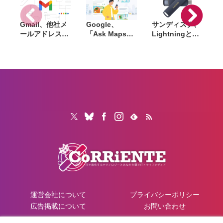
Gmail、他社メ
Google、
サンディスク、
S
ールアドレスを
「Ask Maps」
Lightningと
送信元にする機
日本でも提供開
USB-Cを備えた
能を2027年1月
始。料理注文や
USBフラッシュ
終了。POP受信
ホテル検索まで
「Phone Drive
N
やGmailifyも廃
AIが代行
for iPhone」発
i
止
売。iPhone・
iPad・Mac間で
データを手軽に
共有
運営会社について
プライバシーポリシー
広告掲載について
お問い合わせ