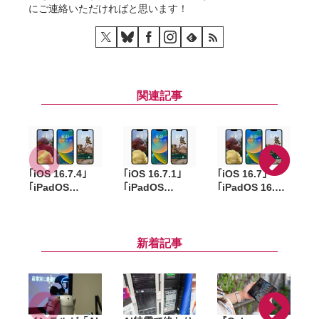
にご連絡いただければと思います！
関連記事
｢iOS 16.7.4｣
｢iOS 16.7.1｣
｢iOS 16.7｣
｢
｢iPadOS
｢iPadOS
｢iPadOS 16.7｣
16.7.4｣ 旧機種
16.7.1｣ 旧機種
配信開始。重要
向けにリリー
向けにリリー
なセキュリティ
ス。iPhone X
ス。iPhone X
アップデート
や9.7インチ
やiPad Pro
新着記事
iPad Proなど対
(9.7-inch)など
象
対象