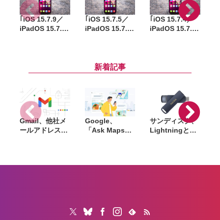
｢iOS 15.7.9／
｢iOS 15.7.5／
｢iOS 15.7.4／
iPadOS 15.7.9｣
iPadOS 15.7.5｣
iPadOS 15.7.4｣
向
配信開始。重要
配信開始。重要
配信開始。重要
1
なセキュリティ
なセキュリティ
なセキュリティ
i
アップデート
アップデート
アップデート
新着記事
Gmail、他社メ
Google、
サンディスク、
S
ールアドレスを
「Ask Maps」
Lightningと
送信元にする機
日本でも提供開
USB-Cを備えた
能を2027年1月
始。料理注文や
USBフラッシュ
終了。POP受信
ホテル検索まで
「Phone Drive
N
やGmailifyも廃
AIが代行
for iPhone」発
i
止
売。iPhone・
iPad・Mac間で
データを手軽に
共有