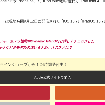
ne SEやiPhone 6s／7、iPod touch(第7世代)、iPad mi
は現地時間9月12日に配信された ｢iOS 15.7｣ ｢iPadOS 15.
モデル、カメラ性能やDynamic Islandなど詳しくチェックした
スペックなど各モデルの違いまとめ、オススメは？
オンラインショップから！24時間受付中！
Apple公式サイトで購入