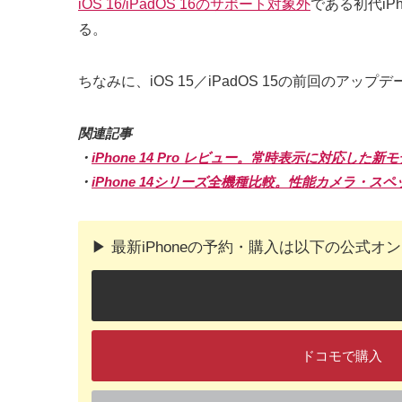
iOS 16/iPadOS 16のサポート対象外
である初代iPho
る。
ちなみに、iOS 15／iPadOS 15の前回のアップデート
関連記事
・
iPhone 14 Pro レビュー。常時表示に対応した新
・
iPhone 14シリーズ全機種比較。性能カメラ・
▶︎ 最新iPhoneの予約・購入は以下の公式
ドコモで購入