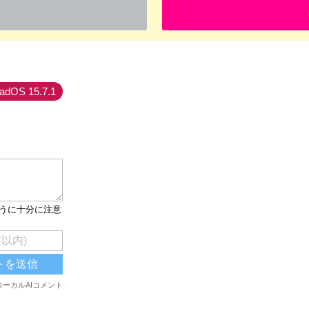
入
PadOS 15.7.1