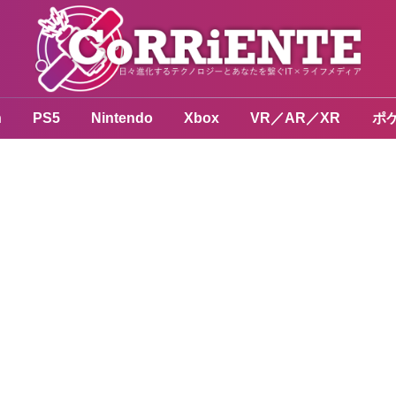
n
PS5
Nintendo
Xbox
VR／AR／XR
ポ