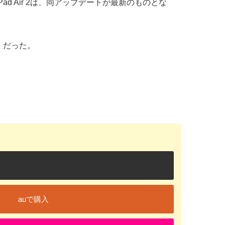
ni 4、iPad Air 2は、同アップデートが最新のものとな
7｣ だった。
auで購入