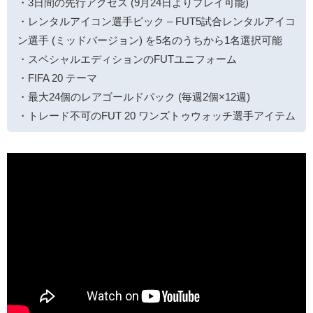
・3日間の先行アクセス (9月24日よりプレイ可能)
・レンタルアイコン選手ピック – FUT5試合レンタルアイコ
ン選手 (ミッドバージョン) を5名のうちから1名選択可能
・スペシャルエディションのFUTユニフォーム
・FIFA 20 テーマ
・最大24個のレアゴールドパック (毎週2個×12週)
・トレード不可のFUT 20 ワンズトゥウォッチ選手アイテム