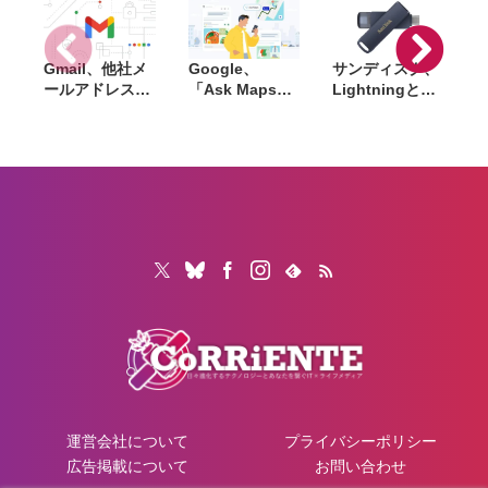
る
Gmail、他社メ
Google、
サンディスク、
S
ールアドレスを
「Ask Maps」
Lightningと
送信元にする機
日本でも提供開
USB-Cを備えた
能を2027年1月
始。料理注文や
USBフラッシュ
終了。POP受信
ホテル検索まで
「Phone Drive
N
やGmailifyも廃
AIが代行
for iPhone」発
i
止
売。iPhone・
iPad・Mac間で
データを手軽に
共有
運営会社について
プライバシーポリシー
広告掲載について
お問い合わせ