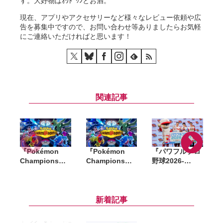
す。大好物はｵｳﾄﾞｩﾝとお酒。
現在、アプリやアクセサリーなど様々なレビュー依頼や広
告を募集中ですので、お問い合わせ等ありましたらお気軽
にご連絡いただければと思います！
関連記事
『Pokémon
『Pokémon
『パワフルプロ
「
Champions』
Champions』
野球2026-
D
全世界累計
が全世界累計
2027』発売記念
2,000万ダウン
1000万ダウンロ
イベント開催。
ロード突破。記
ード突破。記念
なにわ男子・藤
念で「ファスト
プレゼントを配
原丈一郎とアン
新着記事
クーポン」200
布
タッチャブルが
枚を配布
パワプロ愛を語