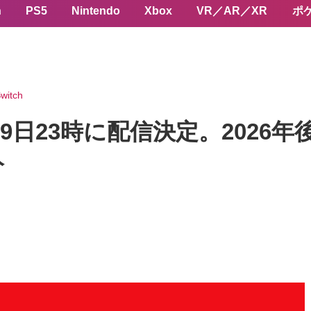
n
PS5
Nintendo
Xbox
VR／AR／XR
ポ
witch
ct」6月9日23時に配信決定。20
分