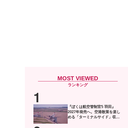
MOST VIEWED
『ぼくは航空管制官5 羽田』
2027年発売へ。空港散策を楽し
める「ターミナルサイド」収録
した体験版がSteamで配信