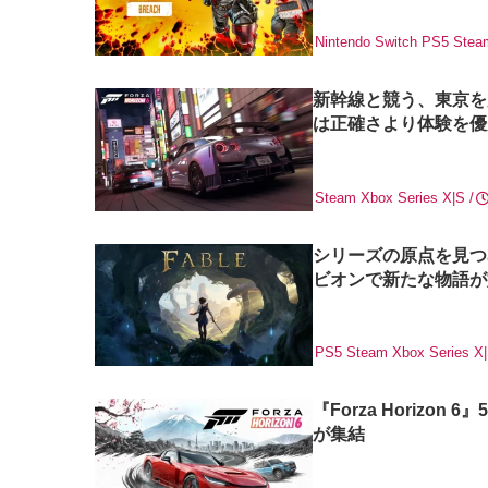
Nintendo Switch
PS5
Stea
新幹線と競う、東京を走る
は正確さより体験を優
Steam
Xbox Series X|S
シリーズの原点を見つめ
ビオンで新たな物語が
PS5
Steam
Xbox Series X
『Forza Horiz
が集結