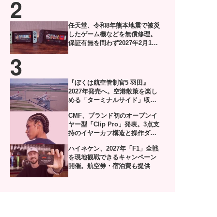
任天堂、令和8年熊本地震で被災
したゲーム機などを無償修理。
保証有無を問わず2027年2月1日
到着分まで対応
『ぼくは航空管制官5 羽田』
2027年発売へ。空港散策を楽し
める「ターミナルサイド」収録
した体験版がSteamで配信
CMF、ブランド初のオープンイ
ヤー型「Clip Pro」発表。3点支
持のイヤーカフ構造と操作ダイ
ヤル付きケースを採用
ハイネケン、2027年「F1」全戦
を現地観戦できるキャンペーン
開催。航空券・宿泊費も提供