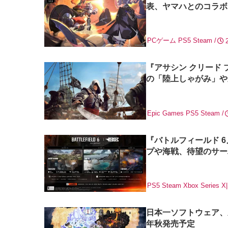
表、ヤマハとのコラボ
PCゲーム
PS5
Steam
『アサシン クリード 
の「陸上しゃがみ」や
Epic Games
PS5
Steam
『バトルフィールド 
プや海戦、待望のサー
PS5
Steam
Xbox Series X
日本一ソフトウェア、
年秋発売予定