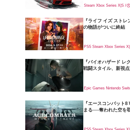
Steam
Xbox Series X|S
『ライフ イズ ストレ
の物語がついに終結
PS5
Steam
Xbox Series X
『バイオハザード レ
戦闘スタイル、新視点
Epic Games
Nintendo Swit
『エースコンバット8 W
まる──奪われた空を
PS5
Steam
Xbox Series X