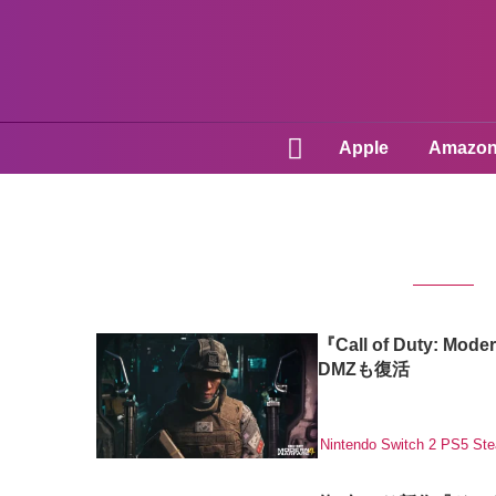
Apple
Amazo
『Call of Duty:
DMZも復活
Nintendo Switch 2
PS5
St