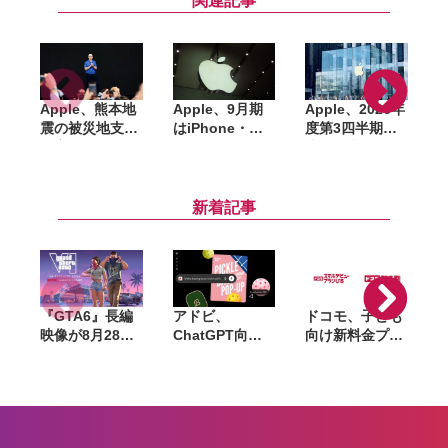
関連記事
Apple、熊本地
Apple、9月期
Apple、2026年
震の被災地支援
はiPhone・
度第3四半期の
へ寄付。ティ
Mac・iPadで供
決算発表。6月
ム・クック
給制約が大幅悪
期で過去最高の
U
CEO「日本は私
化へ。有料サブ
売上・利益を記
始
にとって特別な
スクは15億件を
録、一方でサー
新着記事
場所」
突破
ビス部門減速と
か
供給不安で株価
下落
『GTA6』長編
アドビ、
ドコモ、子ども
M
映像が8月28日
ChatGPT向け
向け新料金プラ
公開へ。Netflix
統合プラグイン
ン「ドコモ スマ
で先行配信、6
を提供開始。
ホデビュープラ
時間後に
Photoshopや
ン U15」開始。
YouTubeでも公
Premiereなど
家族も最大1年
開
70以上のツール
間おトクになる