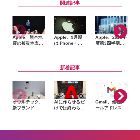
関連記事
Apple、熊本地
Apple、9月期
Apple、2026年
震の被災地支援
はiPhone・
度第3四半期の
へ寄付。ティ
Mac・iPadで供
決算発表。6月
ム・クック
給制約が大幅悪
期で過去最高の
U
CEO「日本は私
化へ。有料サブ
売上・利益を記
始
にとって特別な
スクは15億件を
録、一方でサー
新着記事
場所」
突破
ビス部門減速と
か
供給不安で株価
下落
オウルテック、
AIに作らせるだ
Gmail、他社メ
G
新ブランド
けでは終わらな
ールアドレスを
「
「Soft」立ち上
い。「Adobe
送信元にする機
げ。斜めに挿せ
Summit
能を2027年1月
る充電器や握れ
Tokyo」で示さ
終了。POP受信
るケーブルなど
れたAIエージェ
やGmailifyも廃
6製品
ントと働くこれ
止