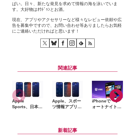
ぱい。日々、新たな発見を求めて情報の海を泳いでいま
す。大好物はｵｳﾄﾞｩﾝとお酒。
現在、アプリやアクセサリーなど様々なレビュー依頼や広
告を募集中ですので、お問い合わせ等ありましたらお気軽
にご連絡いただければと思います！
関連記事
Apple
Apple、スポー
iPhoneで『フ
A
Sports、日本の
ツ情報アプリ
ォートナイト』
「
J1リーグなど7
「Apple
が復活、Epic
つのサッカーリ
Sports」日本で
Games Storeが
ーグに対応
提供開始。
国内提供開始
つ
iPhoneのロッ
新着記事