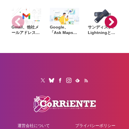
ク画面で試合経
過をリアルタイ
ムで見れる
Gmail、他社メ
Google、
サンディスク、
S
ールアドレスを
「Ask Maps」
Lightningと
送信元にする機
日本でも提供開
USB-Cを備えた
能を2027年1月
始。料理注文や
USBフラッシュ
終了。POP受信
ホテル検索まで
「Phone Drive
N
やGmailifyも廃
AIが代行
for iPhone」発
i
止
売。iPhone・
iPad・Mac間で
データを手軽に
共有
運営会社について
プライバシーポリシー