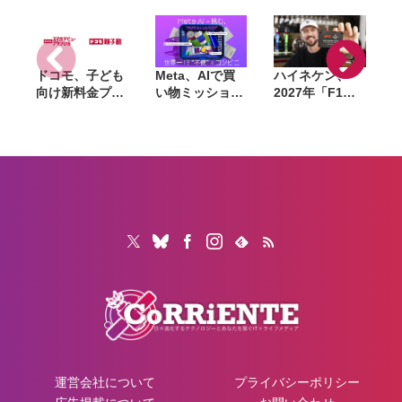
供給不安で株価
下落
ドコモ、子ども
Meta、AIで買
ハイネケン、
向け新料金プラ
い物ミッション
2027年「F1」
ン「ドコモ スマ
に挑む体験型イ
全戦を現地観戦
ホデビュープラ
ベントを8月28
できるキャンペ
ン U15」開始。
日〜30日まで渋
ーン開催。航空
家族も最大1年
谷で開催。AIグ
券・宿泊費も提
間おトクになる
ラスも試せる
供
「ドコモ 親子
割」も導入
運営会社について
プライバシーポリシー