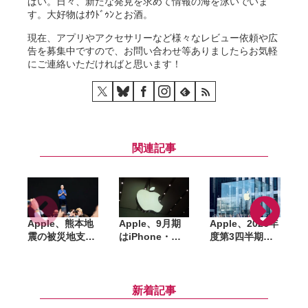
ぱい。日々、新たな発見を求めて情報の海を泳いでいま
す。大好物はｵｳﾄﾞｩﾝとお酒。
現在、アプリやアクセサリーなど様々なレビュー依頼や広
告を募集中ですので、お問い合わせ等ありましたらお気軽
にご連絡いただければと思います！
関連記事
Apple、熊本地
Apple、9月期
Apple、2026年
震の被災地支援
はiPhone・
度第3四半期の
へ寄付。ティ
Mac・iPadで供
決算発表。6月
ム・クック
給制約が大幅悪
期で過去最高の
U
CEO「日本は私
化へ。有料サブ
売上・利益を記
始
にとって特別な
スクは15億件を
録、一方でサー
新着記事
場所」
突破
ビス部門減速と
か