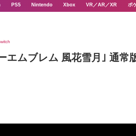
n
PS5
Nintendo
Xbox
VR／AR／XR
ポ
witch
ーエムブレム 風花雪月｣ 通