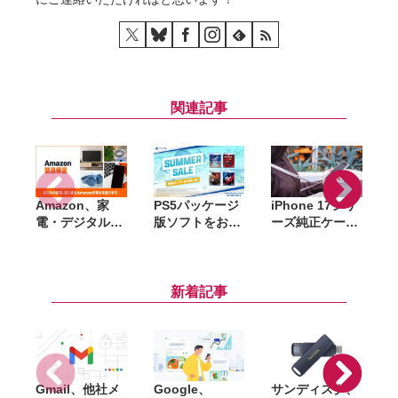
関連記事
Amazon、家
PS5パッケージ
iPhone 17シリ
A
電・デジタル機
版ソフトをお得
ーズ純正ケース
S
器向け延長保証
に購入できる
がAmazonで大
「Amazon製品
「サマーセー
幅割引。クリア
保証」開始。購
ル」開催。
ケース・シリコ
入から修理申請
『DEATH
ーンケース・バ
新着記事
までAmazon上
STRANDING
ンパーが最大
で完結
2』『アストロ
44％オフ
ボット』など対
象
Gmail、他社メ
Google、
サンディスク、
S