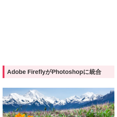
Adobe FireflyがPhotoshopに統合