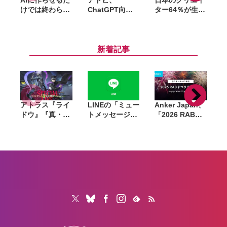
けでは終わらな
ChatGPT向け
ター64％が生成
い。「Adobe
統合プラグイン
AI利用も多くは
「
Summit
を提供開始。
「最後の判断は
C
Tokyo」で示さ
Photoshopや
自分」。Adobe
P
れたAIエージェ
Premiereなど
調査で見えたAI
「
新着記事
ントと働くこれ
70以上のツール
時代のクリエイ
からのマーケテ
を利用可能に
ター像
ィング
アトラス『ライ
LINEの「ミュー
Anker Japan、
ドウ』『真・女
トメッセージ」
「2026 RABま
神転生V』のス
有料化へ。無料
つり 打上花火」
ペシャルライ
提供は8月26日
冠スポンサーに
ブ、8月23日に
で終了
就任。会場で充
ニコニコで独占
電済みモバイル
生配信
バッテリーを販
売