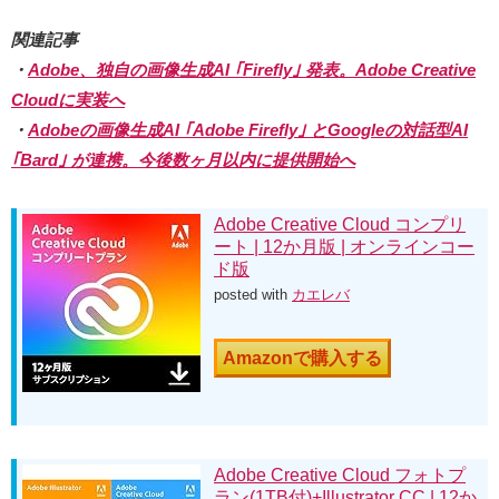
関連記事
・
Adobe、独自の画像生成AI ｢Firefly｣ 発表。Adobe Creative
Cloudに実装へ
・
Adobeの画像生成AI ｢Adobe Firefly｣ とGoogleの対話型AI
｢Bard｣ が連携。今後数ヶ月以内に提供開始へ
Adobe Creative Cloud コンプリ
ート | 12か月版 | オンラインコー
ド版
posted with
カエレバ
Amazonで購入する
Adobe Creative Cloud フォトプ
ラン(1TB付)+Illustrator CC | 12か