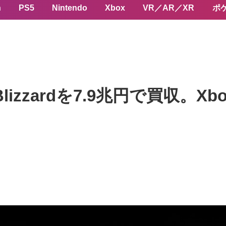
n
PS5
Nintendo
Xbox
VR／AR／XR
ポ
ion Blizzardを7.9兆円で買収。X