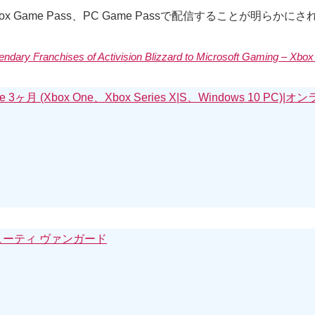
をXbox Game Pass、PC Game Passで配信することが明らかに
ndary Franchises of Activision Blizzard to Microsoft Gaming – Xbox
mate 3ヶ月 (Xbox One、Xbox Series X|S、Windows 10 PC
デューティ ヴァンガード