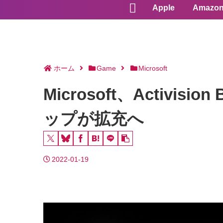
Apple
Amazo
ホーム
Game
Microsoft
Microsoft、Activis
ップが拡充へ
2022-01-19