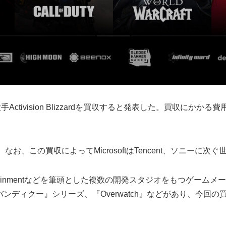
Activision Blizzardを買収すると発表した。買収にかかる費
する予定。なお、この買収によってMicrosoftはTencent、ソニ
lizzard Entertainmentなどを筆頭とした複数の開発スタジオをもつゲ
ィクー』シリーズ、『Overwatch』などがあり、今回の買収