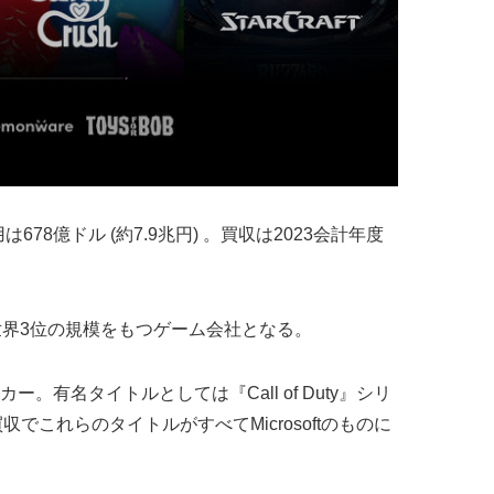
用は678億ドル (約7.9兆円) 。買収は2023会計年度
ーに次ぐ世界3位の規模をもつゲーム会社となる。
ームメーカー。有名タイトルとしては『Call of Duty』シリ
でこれらのタイトルがすべてMicrosoftのものに