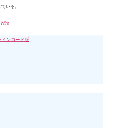
されている。
 Wire
)|オンラインコード版