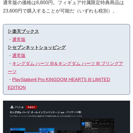
通常版の価格は8,800円。フィギュア付属限定特典商品は
23,600円で購入することが可能だ（いずれも税別）。
▷楽天ブックス
・
通常版
▷セブンネットショッピング
・
通常版
・
キングダム ハーツ III＆キングダム ハーツ III ブリングア
ーツ
・
PlayStation4 Pro KINGDOM HEARTS III LIMITED
EDITION