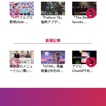
『パワフルプロ
『Fallout 76』
『The Elder
野球2026-
無料アプデ
Scrolls
X
2027』発売記念
「Infestations
Online』シーズ
『
イベント開催。
（大群）」最新
ン1「盗賊ギル
なにわ男子・藤
トレーラー発
ドの復活」の最
「
原丈一郎とアン
表。高難易度イ
新トレーラーが
新着記事
タッチャブルが
ベントでアパラ
Xbox Games
パワプロ愛を語
チア各地に敵勢
Showcaseで公
る
力が出現
開
蕎麦屋のメニュ
『GTA6』長編
アドビ、
ーぐらい薄い。
映像が8月28日
ChatGPT向け
カズレーザーが
公開へ。Netflix
統合プラグイン
語るGalaxy新
で先行配信、6
を提供開始。
モデルと折りた
時間後に
Photoshopや
たみスマホの
YouTubeでも公
Premiereなど
「カタチの多様
開
70以上のツール
化」
を利用可能に