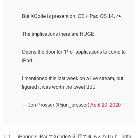
But XCode is present on iOS / iPad OS 14. 👀
The implications there are HUGE.
Opens the door for “Pro” applications to come to
iPad.
I mentioned this last week on a live stream, but
figured it was worth the tweet 🤷🏼‍♂️
— Jon Prosser (@jon_prosser)
April 20, 2020
もし、iPhoneとiPadでXcodeが利用できるとなれば、期待