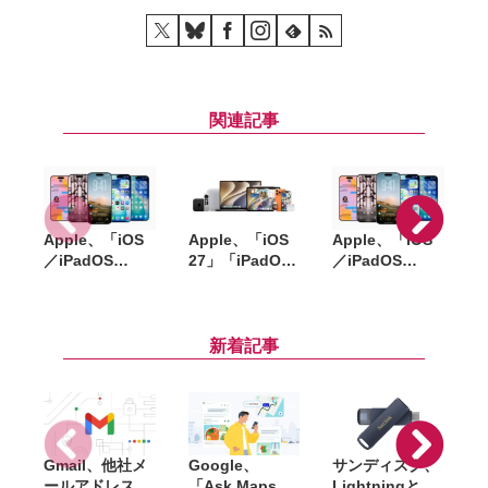
関連記事
Apple、「iOS
Apple、「iOS
Apple、「iOS
「
／iPadOS
27」「iPadOS
／iPadOS
「
26.6」
27」「macOS
26.5.2」
「macOS
27」など新OS
「macOS
Tahoe 26.6」な
のパブリックベ
Tahoe 26.5.2」
ど配信開始。バ
ータを公開。一
配信開始。
縮
新着記事
グ修正やセキュ
般ユーザーも無
WebKitなど複
リティ強化など
料で試用可能
数の脆弱性を修
正
Gmail、他社メ
Google、
サンディスク、
S
ールアドレスを
「Ask Maps」
Lightningと