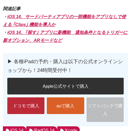
関連記事
・
iOS 14、サードパーティアプリの一部機能をアプリなしで使
える ｢Clips｣ 機能を導入か
・
iOS 14、｢探す｣ アプリに新機能 通知条件となるトリガーに
新オプション、ARモードなど
▶︎ 各種iPadの予約・購入は以下の公式オンラインシ
ョップから！24時間受付中！
Apple公式サイトで購入
ドコモで購入
auで購入
ソフトバンクで購
入
iOS 14
iPadOS 14
Xcode