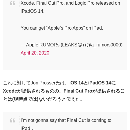
Xcode, Final Cut Pro, and Logic Pro released on
iPadOS 14.
You can get “Apple’s Pro Apps” on iPad.
— Apple RUMORs (LEAKS😁) (@a_rumors0000)
April 20, 2020
これに対してJon Prosser氏は、
iOS 14とiPadOS 14に
Xcodeが提供されるものの、Final Cut Proが提供されるこ
とは(現時点では)ないだろう
と伝えた。
I’m not gonna say that Final Cut is coming to
iPad…