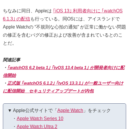
ちなみに同日、Appleは
｢iOS 13｣ 利用者向けに ｢watchOS
6.1.3｣ の配信
も行っている。同OSには、アイスランドで
Apple Watchの “不規則な心拍の通知” が正常に働かない問題
の修正を含むバグの修正および改善が含まれているとのこ
とだ。
関連記事
・
｢watchOS 6.2 beta 1｣ ｢tvOS 13.4 beta 1｣ が開発者向けに配
信開始
・
正式版 ｢watchOS 6.1.2｣ ｢tvOS 13.3.1｣ が一般ユーザー向け
に配信開始 セキュリティアップデートが内包
▼ Apple公式サイトで「
Apple Watch
」をチェック
・
Apple Watch Series 10
・
Apple Watch Ultra 2