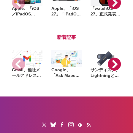
Apple、「iOS
Apple、「iOS
「watchOS
「
／iPadOS
27」「iPadOS
27」正式発表。
26.6」
27」「macOS
Apple Watchに
「macOS
27」など新OS
「Siri AI」統合
W
Tahoe 26.6」な
のパブリックベ
で手首のコンパ
9
ど配信開始。バ
ータを公開。一
ニオンへと進化
新着記事
グ修正やセキュ
般ユーザーも無
リティ強化など
料で試用可能
Gmail、他社メ
Google、
サンディスク、
S
ールアドレスを
「Ask Maps」
Lightningと
送信元にする機
日本でも提供開
USB-Cを備えた
能を2027年1月
始。料理注文や
USBフラッシュ
終了。POP受信
ホテル検索まで
「Phone Drive
N
やGmailifyも廃
AIが代行
for iPhone」発
i
止
売。iPhone・
iPad・Mac間で
データを手軽に
共有