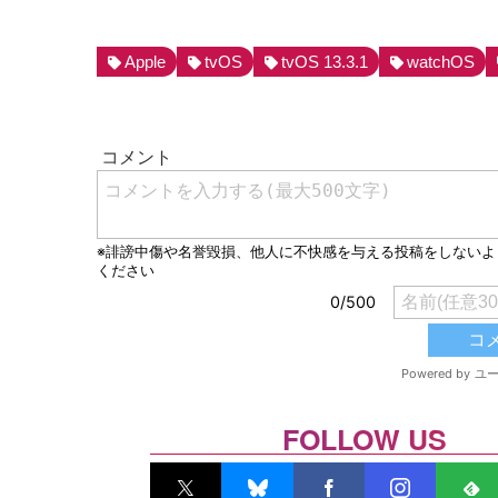
Apple
tvOS
tvOS 13.3.1
watchOS
FOLLOW US