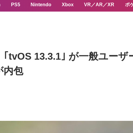
n
PS5
Nintendo
Xbox
VR／AR／XR
ポ
1.2｣ ｢tvOS 13.3.1｣ が
が内包