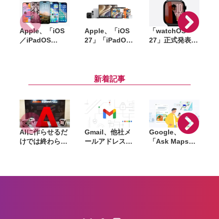
Apple、「iOS
Apple、「iOS
「watchOS
「
／iPadOS
27」「iPadOS
27」正式発表。
26.6」
27」「macOS
Apple Watchに
「macOS
27」など新OS
「Siri AI」統合
W
Tahoe 26.6」な
のパブリックベ
で手首のコンパ
9
ど配信開始。バ
ータを公開。一
ニオンへと進化
新着記事
グ修正やセキュ
般ユーザーも無
リティ強化など
料で試用可能
AIに作らせるだ
Gmail、他社メ
Google、
けでは終わらな
ールアドレスを
「Ask Maps」
L
い。「Adobe
送信元にする機
日本でも提供開
Summit
能を2027年1月
始。料理注文や
Tokyo」で示さ
終了。POP受信
ホテル検索まで
「
れたAIエージェ
やGmailifyも廃
AIが代行
f
ントと働くこれ
止
売
からのマーケテ
i
ィング