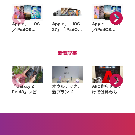
Apple、「iOS
Apple、「iOS
Apple、「iOS
A
／iPadOS
27」「iPadOS
／iPadOS
「
26.6」
27」「macOS
26.5.2」
「macOS
27」など新OS
「macOS
Tahoe 26.6」な
のパブリックベ
Tahoe 26.5.2」
S
ど配信開始。バ
ータを公開。一
配信開始。
I
新着記事
グ修正やセキュ
般ユーザーも無
WebKitなど複
リティ強化など
料で試用可能
数の脆弱性を修
正
『Galaxy Z
オウルテック、
AIに作らせるだ
Fold8』レビュ
新ブランド
けでは終わらな
ー。1週間使っ
「Soft」立ち上
い。「Adobe
て実感した「ち
げ。斜めに挿せ
Summit
ょうどいい大画
る充電器や握れ
Tokyo」で示さ
面」、4:3ディ
るケーブルなど
れたAIエージェ
や
スプレイと約
6製品
ントと働くこれ
201gの軽さが
からのマーケテ
生む新しい使い
ィング