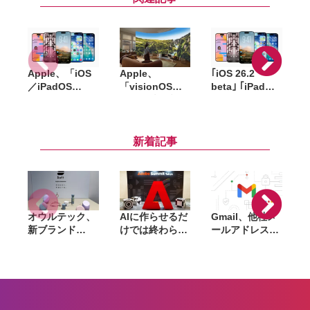
Apple、「iOS
Apple、
｢iOS 26.2
v
／iPadOS
「visionOS
beta｣ ｢iPadOS
26.6」
27」発表。視線
26.2 beta｣ など
向
「macOS
で呼び出せる
各OSのベータ
V
Tahoe 26.6」な
Siri AI、Visual
版が配信開始
ど配信開始。バ
Intelligenceに
新着記事
グ修正やセキュ
対応
リティ強化など
オウルテック、
AIに作らせるだ
Gmail、他社メ
G
新ブランド
けでは終わらな
ールアドレスを
「
「Soft」立ち上
い。「Adobe
送信元にする機
げ。斜めに挿せ
Summit
能を2027年1月
る充電器や握れ
Tokyo」で示さ
終了。POP受信
るケーブルなど
れたAIエージェ
やGmailifyも廃
6製品
ントと働くこれ
止
からのマーケテ