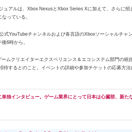
ルは、Xbox NexusとXbox Series Xに加えて、さら
になっている。
京ゲームショウの公式YouTubeチャンネルおよび各言語のXboxソー
)午後6時から。
x ゲームクリエイターエクスペリエンス＆エコシステム部門の
で招待するとのこと。イベントの詳細や参加チケットの応募方法
氏に単独インタビュー。ゲーム業界にとって日本は心臓部、新たな