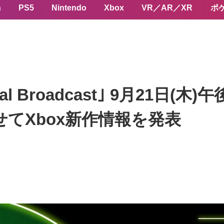
n
PS5
Nintendo
Xbox
VR／AR／XR
ポ
igital Broadcast｣ 9月21
せてXbox新作情報を発表