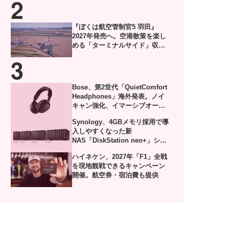
『ぼくは航空管制官5 羽田』
2027年発売へ。空港散策を楽し
める「ターミナルサイド」収録
した体験版がSteamで配信
Bose、第2世代「QuietComfort
Headphones」海外発表。ノイ
キャン強化、イマーシブオーデ
ィオやUSB-Cロスレスにも対応
Synology、4GBメモリ採用で導
入しやすくなった新
NAS「DiskStation neo+」シリ
ーズ発表
ハイネケン、2027年「F1」全戦
を現地観戦できるキャンペーン
開催。航空券・宿泊費も提供