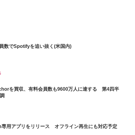
会員数でSpotifyを追い抜く(米国内)
6
tとAnchorを買収、有料会員数も9600万人に達する 第4四半
調
e Watch専用アプリをリリース オフライン再生にも対応予定