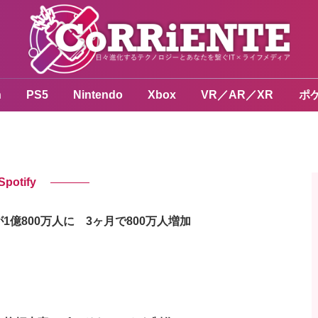
n
PS5
Nintendo
Xbox
VR／AR／XR
ポ
Spotify
数が1億800万人に 3ヶ月で800万人増加