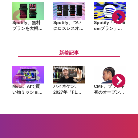
Spotify、無料
Spotify、つい
Spotify「Premi
M
プランを大幅刷
にロスレスオー
umプラン」グ
S
新。好きな曲を
ディオに対応。
ローバルで値上
自由に再生可能
Premiumユーザ
げ。日本でも
に
ー向けに提供開
Standardが月
始
額1,080円に
新着記事
Meta、AIで買
ハイネケン、
CMF、ブランド
い物ミッション
2027年「F1」
初のオープンイ
に挑む体験型イ
全戦を現地観戦
ヤー型「Clip
ベントを8月28
できるキャンペ
Pro」発表。3点
日〜30日まで渋
ーン開催。航空
支持のイヤーカ
谷で開催。AIグ
券・宿泊費も提
フ構造と操作ダ
ラスも試せる
供
イヤル付きケー
スを採用