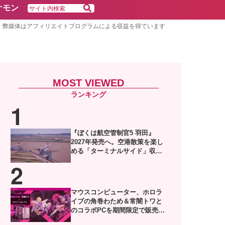
ケモン
弊媒体はアフィリエイトプログラムによる収益を得ています
MOST VIEWED
『ぼくは航空管制官5 羽田』
2027年発売へ。空港散策を楽し
める「ターミナルサイド」収録
した体験版がSteamで配信
マウスコンピューター、ホロラ
イブの角巻わため＆常闇トワと
のコラボPCを期間限定で販売。
描き下ろし限定グッズ付き