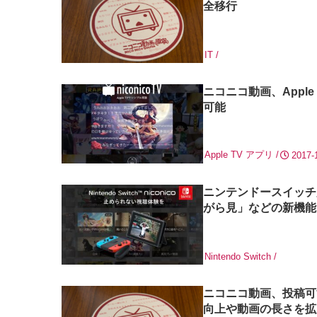
全移行
IT
ニコニコ動画、Appl
可能
Apple TV
アプリ
2017-
ニンテンドースイッチ
がら見」などの新機能
Nintendo Switch
ニコニコ動画、投稿可
向上や動画の長さを拡