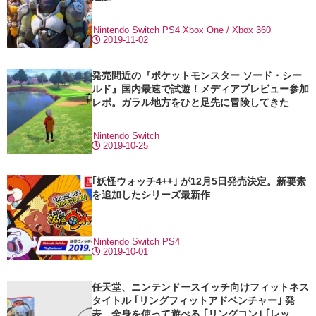
Nintendo Switch
PS4
Xbox One / Xbox 360
2019-11-02
発売間近の『ポケットモンスター ソード・シー
ルド』国内最速で試遊！メディアプレビュー参加
レポ。ガラル地方をひと足先に冒険してきた
Nintendo Switch
2019-10-25
｢妖怪ウォッチ4++｣ が12月5日発売決定。新要素
を追加したシリーズ最新作
Nintendo Switch
PS4
2019-10-01
任天堂、ニンテンドースイッチ向けフィットネス
タイトル ｢リングフィットアドベンチャー｣ 発
表 全身を使って遊べる ｢リングコン｣ ｢レッグ