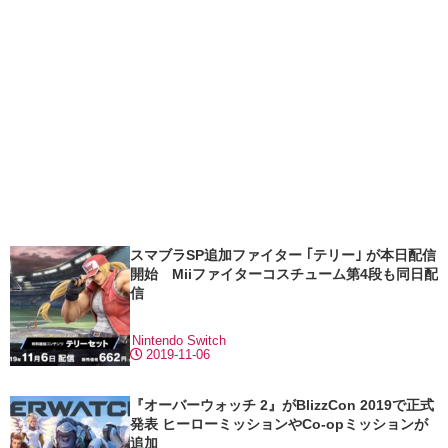
スマブラSP追加ファイター ｢テリー｣ が本日配信
開始 Miiファイターコスチューム第4段も同日配
信
Nintendo Switch
2019-11-06
『オーバーウォッチ 2』がBlizzCon 2019で正式
発表 ヒーローミッションやCo-opミッションが
追加