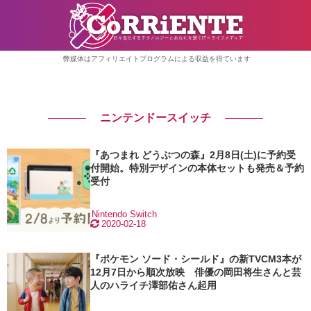
弊媒体はアフィリエイトプログラムによる収益を得ています
ニンテンドースイッチ
『あつまれ どうぶつの森』2月8日(土)に予約受
付開始。特別デザインの本体セットも発売＆予約
受付
Nintendo Switch
2020-02-18
『ポケモン ソード・シールド』の新TVCM3本が
12月7日から順次放映 俳優の岡田将生さんと芸
人のハライチ澤部佑さん起用