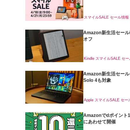
スマイルSALE
セール情報
Amazon新生活セールFIN
オフ
Kindle
スマイルSALE
セー
Amazon新生活セール、M
Solo 4も対象
Apple
スマイルSALE
セー
Amazonでdポイント
にあわせて開催