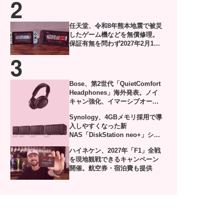
任天堂、令和8年熊本地震で被災
したゲーム機などを無償修理。
保証有無を問わず2027年2月1日
到着分まで対応
Bose、第2世代「QuietComfort
Headphones」海外発表。ノイ
キャン強化、イマーシブオーデ
ィオやUSB-Cロスレスにも対応
Synology、4GBメモリ採用で導
入しやすくなった新
NAS「DiskStation neo+」シリ
ーズ発表
ハイネケン、2027年「F1」全戦
を現地観戦できるキャンペーン
開催。航空券・宿泊費も提供