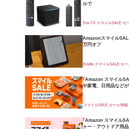
ルで
Fire TV
スマイルSALE
セ
AmazonスマイルSALEで
万円オフ
Kindle
スマイルSALE
セー
｢Amazon スマイル
や家電、日用品などが
スマイルSALE
セール情報
｢Amazon スマイル
ャー・アウトドア用品