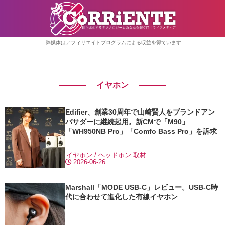
弊媒体はアフィリエイトプログラムによる収益を得ています
イヤホン
Edifier、創業30周年で山崎賢人をブランドアン
バサダーに継続起用。新CMで「M90」
「WH950NB Pro」「Comfo Bass Pro」を訴求
イヤホン / ヘッドホン
取材
2026-06-26
Marshall「MODE USB-C」レビュー。USB-C時
代に合わせて進化した有線イヤホン