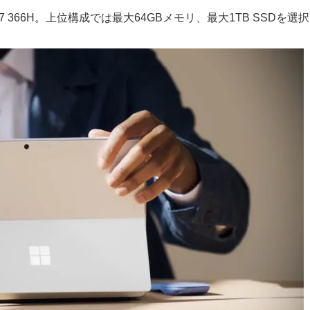
re Ultra 7 366H。上位構成では最大64GBメモリ、最大1TB SSDを