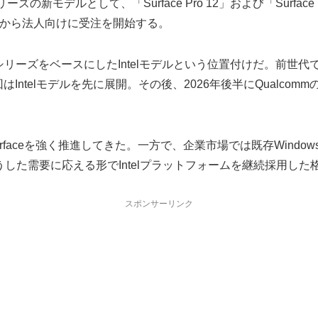
ess」シリーズの新モデルとして、「Surface Pro 12」および「Surfa
載し、本日から法人向けに受注を開始する。
aceシリーズをベースにしたIntelモデルという位置付けだ。前世代ではQ
Intelモデルを先に展開。その後、2026年後半にQualcommの
にArm版Surfaceを強く推進してきた。一方で、企業市場では既存W
した需要に応える形でIntelプラットフォームを継続採用した
スポンサーリンク