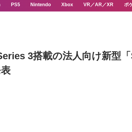
n
PS5
Nintendo
Xbox
VR／AR／XR
ポ
ra Series 3搭載の法人向け新型「S
発表