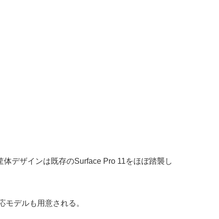
-1モデル。筐体デザインは既存のSurface Pro 11をほぼ踏襲し
G対応モデルも用意される。