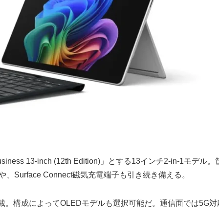
r Business 13-inch (12th Edition)」とする13インチ2-in
対応）や、Surface Connect磁気充電端子も引き続き備える。
標準搭載。構成によってOLEDモデルも選択可能だ。通信面では5