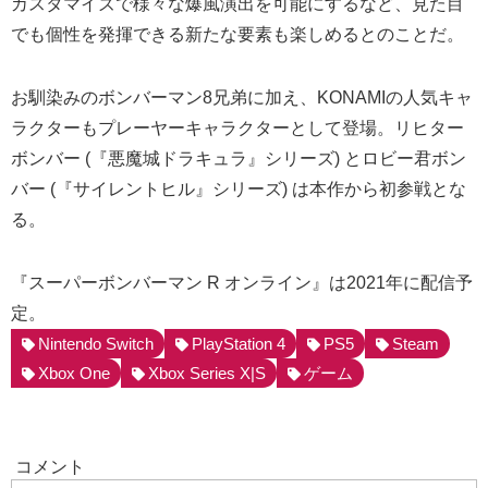
カスタマイズで様々な爆風演出を可能にするなど、見た目
でも個性を発揮できる新たな要素も楽しめるとのことだ。
お馴染みのボンバーマン8兄弟に加え、KONAMIの人気キャ
ラクターもプレーヤーキャラクターとして登場。リヒター
ボンバー (『悪魔城ドラキュラ』シリーズ) とロビー君ボン
バー (『サイレントヒル』シリーズ) は本作から初参戦とな
る。
『スーパーボンバーマン R オンライン』は2021年に配信予
定。
Nintendo Switch
PlayStation 4
PS5
Steam
Xbox One
Xbox Series X|S
ゲーム