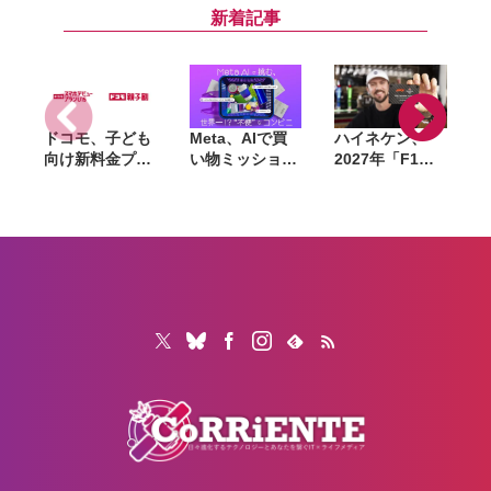
念で「ファスト
プレゼントを配
原丈一郎とアン
新着記事
クーポン」200
布
タッチャブルが
枚を配布
パワプロ愛を語
る
ドコモ、子ども
Meta、AIで買
ハイネケン、
向け新料金プラ
い物ミッション
2027年「F1」
ン「ドコモ スマ
に挑む体験型イ
全戦を現地観戦
ホデビュープラ
ベントを8月28
できるキャンペ
ン U15」開始。
日〜30日まで渋
ーン開催。航空
家族も最大1年
谷で開催。AIグ
券・宿泊費も提
間おトクになる
ラスも試せる
供
「ドコモ 親子
割」も導入