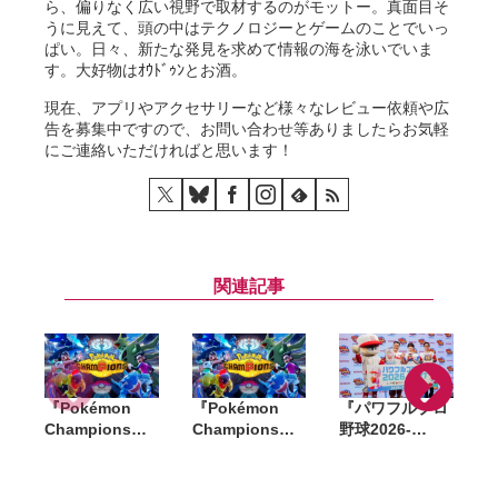
ら、偏りなく広い視野で取材するのがモットー。真面目そ
うに見えて、頭の中はテクノロジーとゲームのことでいっ
ぱい。日々、新たな発見を求めて情報の海を泳いでいま
す。大好物はｵｳﾄﾞｩﾝとお酒。
現在、アプリやアクセサリーなど様々なレビュー依頼や広
告を募集中ですので、お問い合わせ等ありましたらお気軽
にご連絡いただければと思います！
関連記事
『Pokémon
『Pokémon
『パワフルプロ
「
Champions』
Champions』
野球2026-
D
全世界累計
が全世界累計
2027』発売記念
2,000万ダウン
1000万ダウンロ
イベント開催。
ロード突破。記
ード突破。記念
なにわ男子・藤