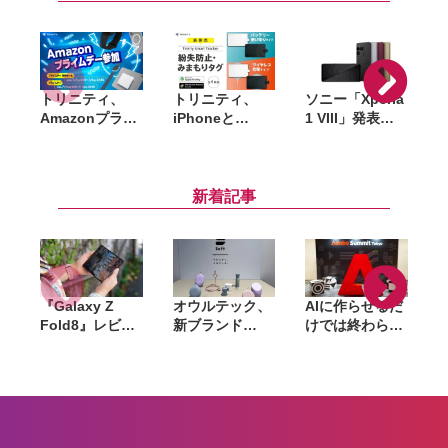
トリニティ、
トリニティ、
ソニー「Xperia
Amazonプライ
iPhoneと
1 VIII」発表。
ムデーで60製品
Androidの両方
デザイン刷新で
以上をセール。
で使える「紛失
『原石』表現、
i
iPhone 17ケー
防止・みまもり
望遠センサーは
スや「スマ冷え
カード」発売。
約4倍大型化
新着記事
Premium」、
使い切り・充電
Apple Watchバ
式の全4モデル
ンドなど
を展開
『Galaxy Z
オウルテック、
AIに作らせるだ
Fold8』レビュ
新ブランド
けでは終わらな
ー。1週間使っ
「Soft」立ち上
い。「Adobe
て実感した「ち
げ。斜めに挿せ
Summit
ょうどいい大画
る充電器や握れ
Tokyo」で示さ
面」、4:3ディ
るケーブルなど
れたAIエージェ
や
スプレイと約
6製品
ントと働くこれ
201gの軽さが
からのマーケテ