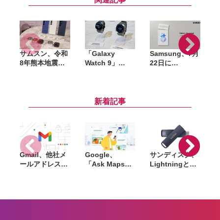
サムスン、令和
「Galaxy
Samsung、7月
G
8年熊本地震の
Watch 9」
22日に
G
被災者向けに
「Galaxy
「Galaxy
W
Galaxy製品の
Watch Ultra
Unpacked」開
G
無償修理を実
2」発表。予防
催。ロンドンで
S
施。代替機の提
的な健康管理を
折りたたみスマ
新着記事
供にも対応
強化、3nmチッ
ホ新製品を発表
プやGemini連
へ
携を搭載
Gmail、他社メ
Google、
サンディスク、
S
ールアドレスを
「Ask Maps」
Lightningと
送信元にする機
日本でも提供開
USB-Cを備えた
能を2027年1月
始。料理注文や
USBフラッシュ
終了。POP受信
ホテル検索まで
「Phone Drive
N
やGmailifyも廃
AIが代行
for iPhone」発
i
止
売。iPhone・