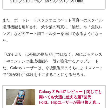
S10+／S10 Ultra／Tab S9／S9+／S9 Ultra
また、ポートレートスタジオにはペット写真へのスタイル
適用機能も追加され、犬や猫の写真に「油絵」や「魚眼レ
ンズ」などのアート調フィルターを適用できるようになっ
た。
「One UI 8」は外観の刷新だけではなく、AIによるアシス
トやコンテンツ生成機能を一段と強化するアップデート
だ。Galaxyユーザーは、今後数週間のうちによりスマート
で “気が利く” 体験を手にすることになるだろう。
Galaxy Z Fold7 レビュー｜閉じても
開いても快適に使える第7世代
Fold。Flipユーザーが乗り換え真剣
に悩んだ話