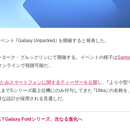
 ｢Galaxy Unpacked｣ を開催すると発表した。
ューヨーク・ブルックリンにて開催する。イベントの様子は
Sam
オンラインで視聴可能だ。
たみスマートフォンに関するティーザーを公開
し、｢より小型で
でSシリーズ最上位機にのみ付与してきた ｢Ultra｣ の名称
量な設計が採用される見通しだ。
？Galaxy Foldシリーズ、次なる進化へ