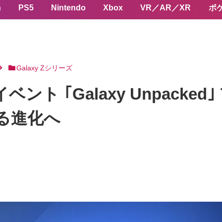
n
PS5
Nintendo
Xbox
VR／AR／XR
ポ
Galaxy Zシリーズ
ント ｢Galaxy Unpacke
次なる進化へ