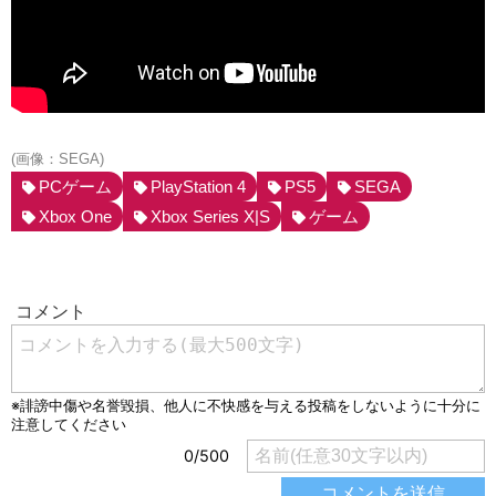
(画像：SEGA)
PCゲーム
PlayStation 4
PS5
SEGA
Xbox One
Xbox Series X|S
ゲーム