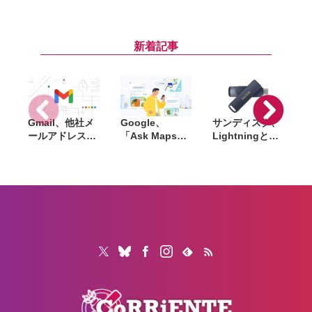
公開へ。Netflix
に購入できる
値上げ。最安の
で先行配信、6
「サマーセー
「S」は8.2万
時間後に
ル」開催。
円〜、上位の
I
YouTubeでも公
『DEATH
「X」は約11万
新着記事
開
STRANDING
円〜に
2』『アストロ
ボット』など対
象
Gmail、他社メ
Google、
サンディスク、
S
ールアドレスを
「Ask Maps」
Lightningと
送信元にする機
日本でも提供開
USB-Cを備えた
能を2027年1月
始。料理注文や
USBフラッシュ
終了。POP受信
ホテル検索まで
「Phone Drive
N
やGmailifyも廃
AIが代行
for iPhone」発
i
止
売。iPhone・
iPad・Mac間で
データを手軽に
共有