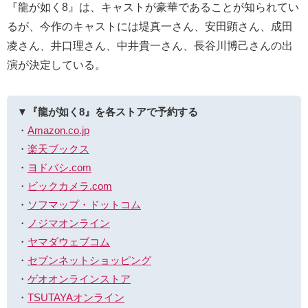
『龍が如く8』は、キャストが豪華であることが知られてい
るが、今作のキャストには堤真一さん、安田顕さん、成田
凌さん、井口理さん、中井貴一さん、長谷川博己さんの出
演が決定している。
▼『龍が如く8』を各ストアで予約する
・
Amazon.co.jp
・
楽天ブックス
・
ヨドバシ.com
・
ビックカメラ.com
・
ソフマップ・ドットコム
・
ノジマオンライン
・
ヤマダウェブコム
・
セブンネットショッピング
・
ゲオオンラインストア
・
TSUTAYAオンライン