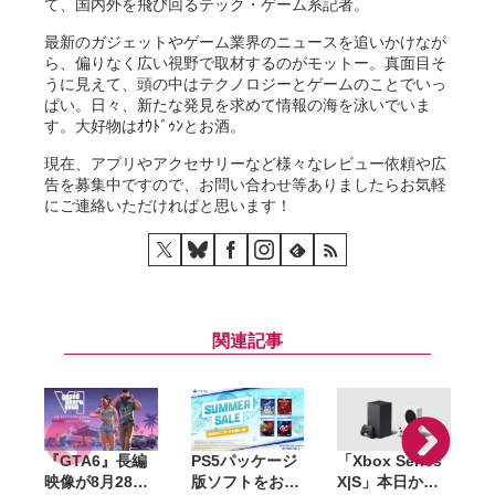
て、国内外を飛び回るテック・ゲーム系記者。
最新のガジェットやゲーム業界のニュースを追いかけなが
ら、偏りなく広い視野で取材するのがモットー。真面目そ
うに見えて、頭の中はテクノロジーとゲームのことでいっ
ぱい。日々、新たな発見を求めて情報の海を泳いでいま
す。大好物はｵｳﾄﾞｩﾝとお酒。
現在、アプリやアクセサリーなど様々なレビュー依頼や広
告を募集中ですので、お問い合わせ等ありましたらお気軽
にご連絡いただければと思います！
関連記事
『GTA6』長編
PS5パッケージ
「Xbox Series
『
映像が8月28日
版ソフトをお得
X|S」本日から