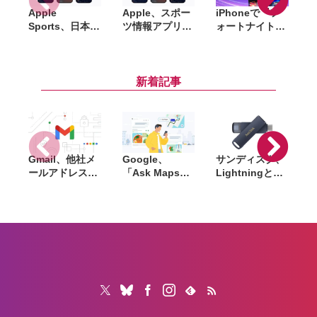
Apple
Apple、スポー
iPhoneで『フ
i
Sports、日本の
ツ情報アプリ
ォートナイト』
「
J1リーグなど7
「Apple
が復活、Epic
つのサッカーリ
Sports」日本で
Games Storeが
i
ーグに対応
提供開始。
国内提供開始
iPhoneのロッ
新着記事
ク画面で試合経
過をリアルタイ
ムで見れる
Gmail、他社メ
Google、
サンディスク、
S
ールアドレスを
「Ask Maps」
Lightningと
送信元にする機
日本でも提供開
USB-Cを備えた
能を2027年1月
始。料理注文や
USBフラッシュ
終了。POP受信
ホテル検索まで
「Phone Drive
N
やGmailifyも廃
AIが代行
for iPhone」発
i
止
売。iPhone・
iPad・Mac間で
データを手軽に
共有