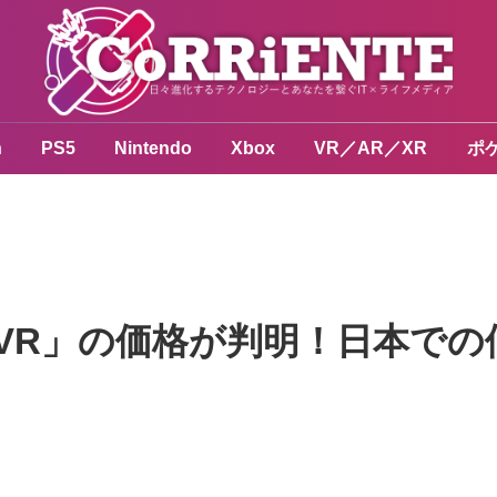
n
PS5
Nintendo
Xbox
VR／AR／XR
ポ
on VR」の価格が判明！日本での