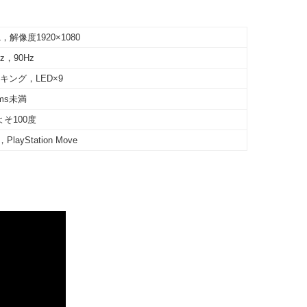
，解像度1920×1080
Hz，90Hz
キング，LED×9
ms未満
そ100度
PlayStation Move