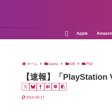
Apple
Amazo
ホーム
Game
SIE
PS4
【速報】「PlayStati
2016-06-17