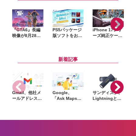
『GTA6』長編
PS5パッケージ
iPhone 17シリ
A
映像が8月28日
版ソフトをお得
ーズ純正ケース
S
公開へ。Netflix
に購入できる
がAmazonで大
で先行配信、6
「サマーセー
幅割引。クリア
時間後に
ル」開催。
ケース・シリコ
YouTubeでも公
『DEATH
ーンケース・バ
新着記事
開
STRANDING
ンパーが最大
2』『アストロ
44％オフ
ボット』など対
象
Gmail、他社メ
Google、
サンディスク、
S
ールアドレスを
「Ask Maps」
Lightningと
送信元にする機
日本でも提供開
USB-Cを備えた
能を2027年1月
始。料理注文や
USBフラッシュ
終了。POP受信
ホテル検索まで
「Phone Drive
N
やGmailifyも廃
AIが代行
for iPhone」発
i
止
売。iPhone・
iPad・Mac間で