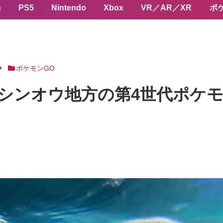
n
PS5
Nintendo
Xbox
VR／AR／XR
ポ
ポケモンGO
シンオウ地方の第4世代ポケ