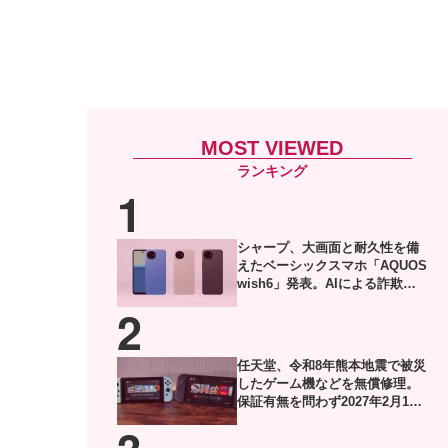
MOST VIEWED
シャープ、大画面と耐久性を備
えたベーシックスマホ「AQUOS
wish6」発表。AIによる詐欺電
話対策や防犯機能も搭載
任天堂、令和8年熊本地震で被災
したゲーム機などを無償修理。
保証有無を問わず2027年2月1日
到着分まで対応