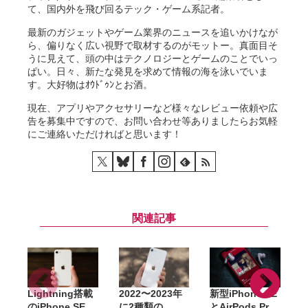
て、国内外を飛び回るテック・ゲーム系記者。
最新のガジェットやゲーム業界のニュースを追いかけなが
ら、偏りなく広い視野で取材するのがモットー。真面目そ
うに見えて、頭の中はテクノロジーとゲームのことでいっ
ぱい。日々、新たな発見を求めて情報の海を泳いでいま
す。大好物はｵｳﾄﾞｩﾝとお酒。
現在、アプリやアクセサリーなど様々なレビュー依頼や広
告を募集中ですので、お問い合わせ等ありましたらお気軽
にご連絡いただければと思います！
関連記事
Lightning搭載
2022〜2023年
新型iPhone SE
のiPhone SE／
に2種類の
とAirPods Pro
イ