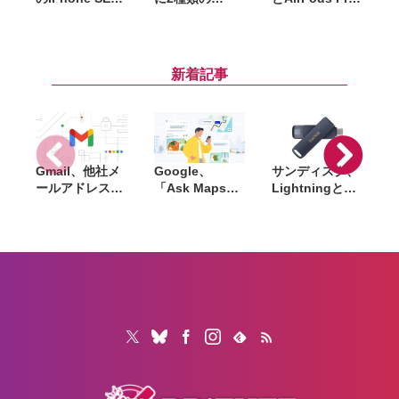
iPhone 14がス
iPhone SEが発
は2021年4月に
イスで販売終
売？2023年発売
発表か。
了。年末に他欧
モデルは画面大
AirPods Proは
州国にも拡大へ
型化が予想
充電ケースのデ
新着記事
ザインが変更
Gmail、他社メ
Google、
サンディスク、
S
ールアドレスを
「Ask Maps」
Lightningと
送信元にする機
日本でも提供開
USB-Cを備えた
能を2027年1月
始。料理注文や
USBフラッシュ
終了。POP受信
ホテル検索まで
「Phone Drive
N
やGmailifyも廃
AIが代行
for iPhone」発
i
止
売。iPhone・
iPad・Mac間で
データを手軽に
共有