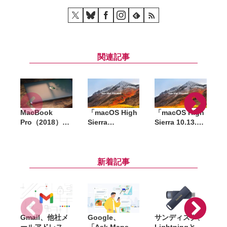
関連記事
MacBook
「macOS High
「macOS High
「
Pro（2018）向
Sierra
Sierra 10.13.6
S
けに配信された
10.13.6」配信
beta 5」が開発
b
「macOS High
開始 iTunesで
者向けに公開
Sierra 10.13.6
AirPlay 2のマル
追加アップデー
チルームオーデ
新着記事
ト2」、オーデ
ィオ機能が利用
ィオやカーネル
可能に
パニックなど複
数の問題に対処
Gmail、他社メ
Google、
サンディスク、
S
ールアドレスを
「Ask Maps」
Lightningと